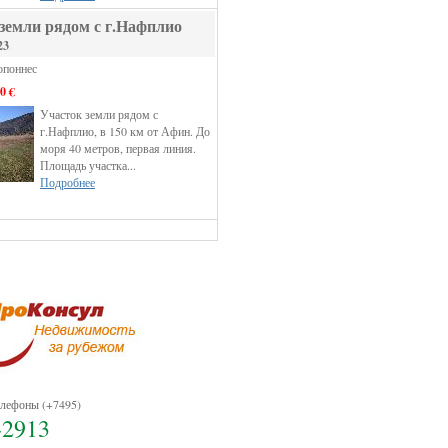
земли рядом с г.Нафплио
23
опоннес
0 €
Участок земли рядом с
г.Нафплио, в 150 км от Афин. До
моря 40 метров, первая линия.
Площадь участка...
Подробнее
лефоны (+7495)
-2913