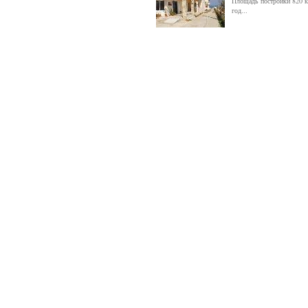
Площадь постройки 820 к
год...