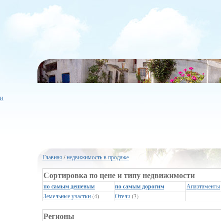
и
Главная
/
недвижимость в продаже
Сортировка по цене и типу недвижимости
по самым дешевым
по самым дорогим
Апартаменты
Земельные участки
(4)
Отели
(3)
Регионы