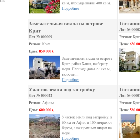
в.м,
кв.м, площадь виллы 400 кв.м.
Подробнее
Замечательная вилла на острове
Гостиниц
Крит
Лот № 0000
Лот № 000009
Регион
: Кри
Регион
: Крит
Цена
:
630 00
Цена
:
850 000 €
Замечательная вилла на острове
Крит, район Ханья, на берегу
моря. Площадь дома 270 кв.м,
включая...
Подробнее
Участок земли под застройку
Гостиниц
Лот № 000022
Лот № 0000
Регион
: Афины
Регион
: Кри
Цена
:
600 000 €
Цена
:
580 00
Участок земли под застройку, в
60 км от Афин, в 100 метрах от
берега, с панорамным видом на
море....
Подробнее