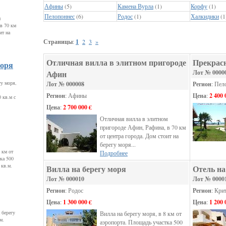
Афины
(5)
Камена Вурла
(1)
Корфу
(1)
Пелопоннес
(6)
Родос
(1)
Халкидики
(1
м
в 70 км
ит на
Страницы
:
1
2
3
»
Отличная вилла в элитном пригороде
Прекрасн
моря
Афин
Лот № 0000
гу моря,
Лот № 000008
Регион
: Пел
Регион
: Афины
Цена
:
2 400 
 кв.м с
Цена
:
2 700 000 €
Отличная вилла в элитном
пригороде Афин, Рафина, в 70 км
от центра города. Дом стоит на
берегу моря...
 км от
Подробнее
ка 500
 кв.м.
Вилла на берегу моря
Отель на
Лот № 000010
Лот № 0000
Регион
: Родос
Регион
: Кри
Цена
:
1 300 000 €
Цена
:
1 200 
 берегу
Вилла на берегу моря, в 8 км от
м.
аэропорта. Площадь участка 500