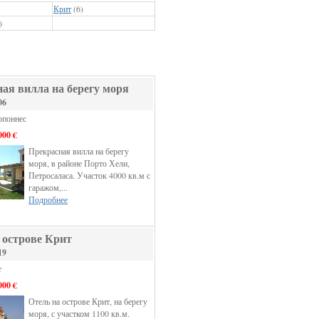
Крит
(6)
)
ая вилла на берегу моря
06
опоннес
000 €
Прекрасная вилла на берегу
моря, в районе Порто Хели,
Петросаласа. Участок 4000 кв.м с
гаражом,...
Подробнее
 острове Крит
19
т
000 €
Отель на острове Крит, на берегу
моря, с участком 1100 кв.м.