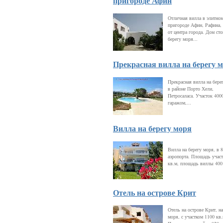
пригороде Афин
Отличная вилла в элитно
пригороде Афин, Рафина, 
от центра города. Дом сто
берегу моря...
Прекрасная вилла на берегу 
Прекрасная вилла на бере
в районе Порто Хели,
Петросаласа. Участок 4000
гаражом,...
Вилла на берегу моря
Вилла на берегу моря, в 8
аэропорта. Площадь участ
кв.м, площадь виллы 400
Отель на острове Крит
Отель на острове Крит, на
моря, с участком 1100 кв.