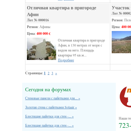
Отличная квартира в пригороде
Участок 
Афин
Лот № 0000
Лот № 000016
Регион
: Пел
Регион
: Афины
Цена
:
400 00
Цена
:
400 000 €
Отличная квартира в пригороде
Афин, в 130 метрах от моря с
видом на него. Площадь
квартиры 95 кв.м...
Подробнее
Страницы
:
1
2
3
»
Сегодня на форумах
Стеновые панели с пайетками для... »
Золотая стена с пайетками Solaair »
Блестящие пайетки для стен -... »
Наши те
723
Блестящие пайетки для стен -... »